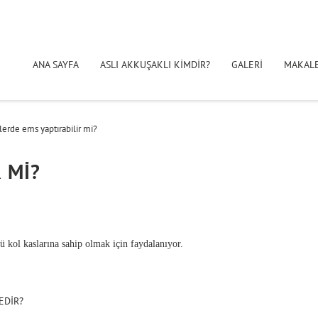
ANA SAYFA
ASLI AKKUŞAKLI KİMDİR?
GALERİ
MAKAL
erde ems yaptirabi̇li̇r mi̇?
 Mİ?
ü kol kaslarına sahip olmak için faydalanıyor.
EDİR?