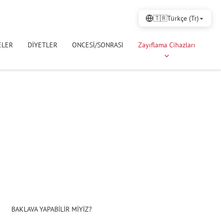
🇹🇷
Türkçe (Tr)
ELER
DİYETLER
ONCESİ/SONRASI
Zayıflama Cihazları
BAKLAVA YAPABİLİR MİYİZ?