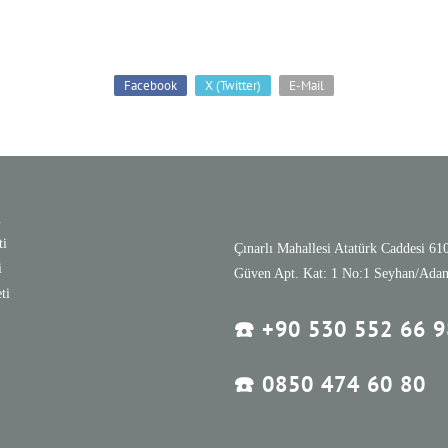
Facebook
X (Twitter)
E-Mail
i
ti
Çınarlı Mahallesi Atatürk Caddesi 6
i
Güven Apt. Kat: 1 No:1 Seyhan/Ada
ti
☎️
+90 530 552 66 9
☎️
0850 474 60 80