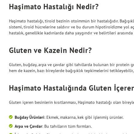
Haşimato Hastalığı Nedir?
Haşimato hastalığı, tiroid bezinin otoimmün bir hastalığıdır. Bağışıkl
sistemi, tiroid hücrelerine saldırır ve bu durum hipotiroidizme yol aç
hastalık, genellikle kadınlarda daha yaygındır ve belirtileri arasınd
Gluten ve Kazein Nedir?
Gluten, buğday, arpa ve çavdar gibi tahıllarda bulunan bir protein g
hem de kazein, bazı bireylerde bağışıklık tepkimelerini tetikleyebilir
Haşimato Hastalığında Gluten İçere
Gluten içeren besinlerin kısıtlanması, Haşimato hastalığı olan bireyl
Buğday Ürünleri
: Ekmek, makarna, kek gibi işlenmiş ürünler.
Arpa ve Çavdar
: Bu tahılların tüm formları.