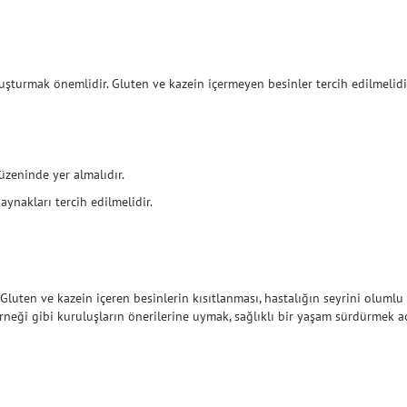
uşturmak önemlidir. Gluten ve kazein içermeyen besinler tercih edilmelidir
üzeninde yer almalıdır.
kaynakları tercih edilmelidir.
Gluten ve kazein içeren besinlerin kısıtlanması, hastalığın seyrini oluml
erneği gibi kuruluşların önerilerine uymak, sağlıklı bir yaşam sürdürmek a