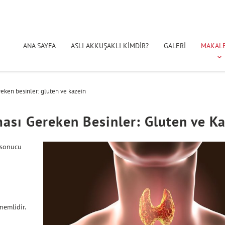
ANA SAYFA
ASLI AKKUŞAKLI KİMDİR?
GALERİ
MAKAL
reken besinler: gluten ve kazein
ası Gereken Besinler: Gluten ve K
ı sonucu
nemlidir.