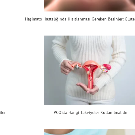
Haşimato Hastalığında Kısıtlanması Gereken Besinler: Glut
iler
PCOSta Hangi Takviyeler Kullanılmalıdır