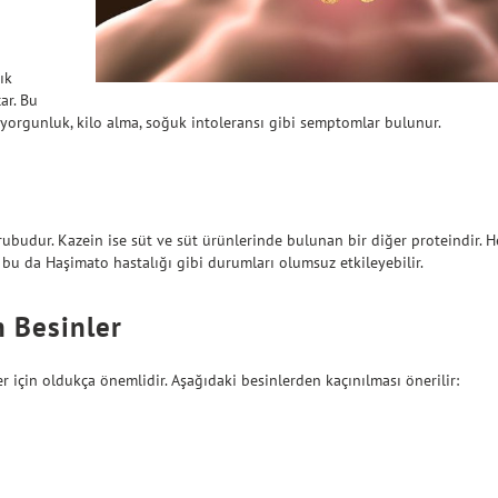
ık
ar. Bu
a yorgunluk, kilo alma, soğuk intoleransı gibi semptomlar bulunur.
rubudur. Kazein ise süt ve süt ürünlerinde bulunan bir diğer proteindir. 
, bu da Haşimato hastalığı gibi durumları olumsuz etkileyebilir.
n Besinler
er için oldukça önemlidir. Aşağıdaki besinlerden kaçınılması önerilir: