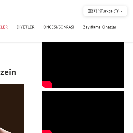
🇹🇷
Türkçe (Tr)
ELER
DİYETLER
ONCESİ/SONRASI
Zayıflama Cihazları
azein