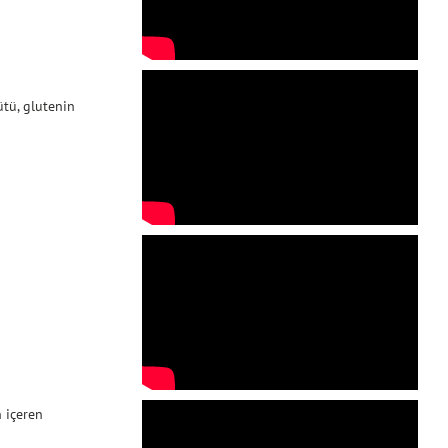
ütü, glutenin
n içeren