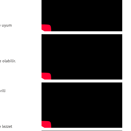
ze uyum
 olabilir.
rili
e lezzet