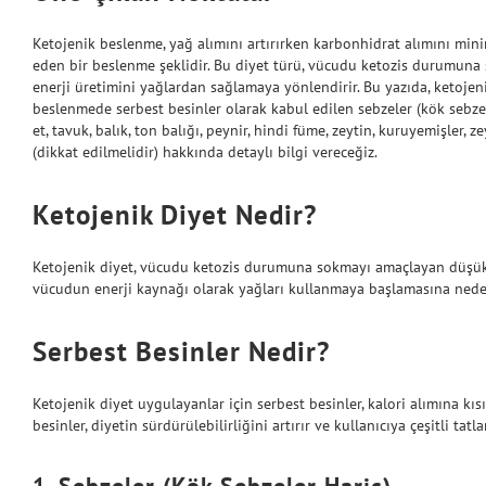
Ketojenik beslenme, yağ alımını artırırken karbonhidrat alımını min
eden bir beslenme şeklidir. Bu diyet türü, vücudu ketozis durumuna
enerji üretimini yağlardan sağlamaya yönlendirir. Bu yazıda, ketojen
beslenmede serbest besinler olarak kabul edilen sebzeler (kök sebzel
et, tavuk, balık, ton balığı, peynir, hindi füme, zeytin, kuruyemişler,
(dikkat edilmelidir) hakkında detaylı bilgi vereceğiz.
Ketojenik Diyet Nedir?
Ketojenik diyet, vücudu ketozis durumuna sokmayı amaçlayan düşük k
vücudun enerji kaynağı olarak yağları kullanmaya başlamasına neden ol
Serbest Besinler Nedir?
Ketojenik diyet uygulayanlar için serbest besinler, kalori alımına kı
besinler, diyetin sürdürülebilirliğini artırır ve kullanıcıya çeşitli tatla
1. Sebzeler (Kök Sebzeler Hariç)