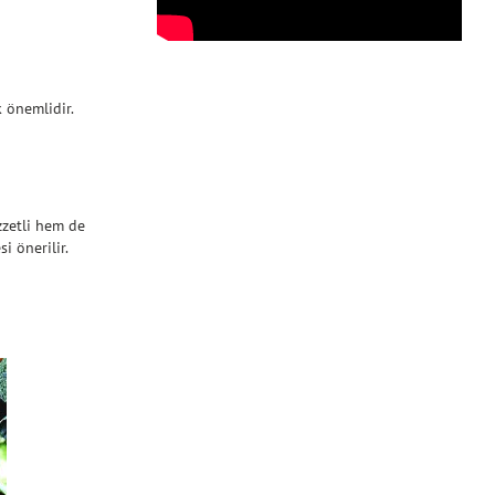
k önemlidir.
zzetli hem de
i önerilir.