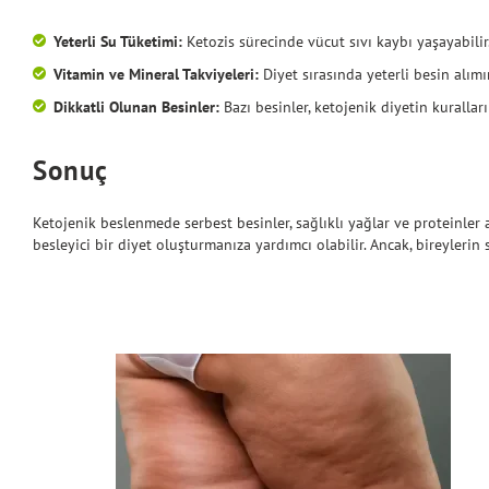
Yeterli Su Tüketimi:
Ketozis sürecinde vücut sıvı kaybı yaşayabilir
Vitamin ve Mineral Takviyeleri:
Diyet sırasında yeterli besin alımı
Dikkatli Olunan Besinler:
Bazı besinler, ketojenik diyetin kurallar
Sonuç
Ketojenik beslenmede serbest besinler, sağlıklı yağlar ve proteinler 
besleyici bir diyet oluşturmanıza yardımcı olabilir. Ancak, bireylerin