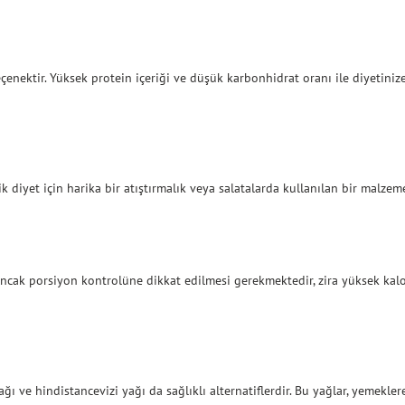
eçenektir. Yüksek protein içeriği ve düşük karbonhidrat oranı ile diyetini
k diyet için harika bir atıştırmalık veya salatalarda kullanılan bir malzeme
r. Ancak porsiyon kontrolüne dikkat edilmesi gerekmektedir, zira yüksek kalo
ı ve hindistancevizi yağı da sağlıklı alternatiflerdir. Bu yağlar, yemekler