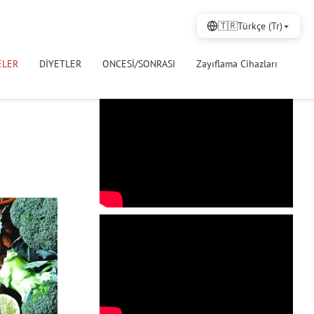
🇹🇷
Türkçe (Tr)
ELER
DİYETLER
ONCESİ/SONRASI
Zayıflama Cihazları