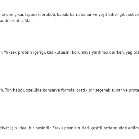
le öne çıkar. Ispanak, brokoli, kabak, karnabahar ve yeşil biber gibi sebze
ddelerini sağlar.
ir. Yüksek protein içeriği, kas kütlesini korumaya yardımcı olurken, yağ or
rir. Ton balığı, özellikle konserve formda, pratik bir seçenek sunar ve prot
yet için ideal bir besindir. Farklı peynir türleri, çeşitli tatların elde edi