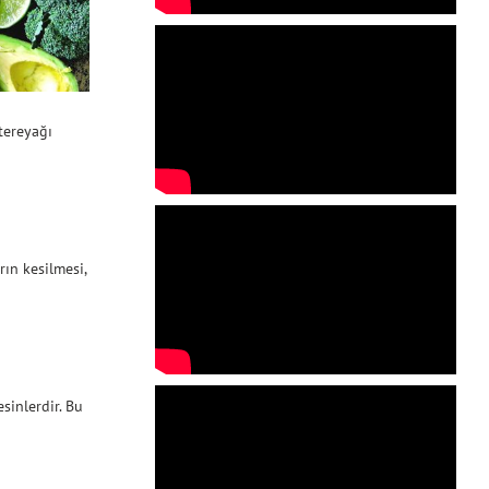
 tereyağı
ın kesilmesi,
sinlerdir. Bu