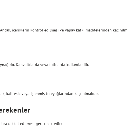
r. Ancak, içeriklerin kontrol edilmesi ve yapay katkı maddelerinden kaçınıl
ağıdır. Kahvaltılarda veya tatlılarda kullanılabilir.
cak, kalitesiz veya işlenmiş tereyağlarından kaçınılmalıdır.
Gerekenler
alara dikkat edilmesi gerekmektedir: