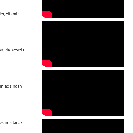
ler, vitamin
anı da ketozis
ein açısından
lmesine olanak