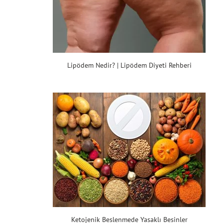
Lipödem Nedir? | Lipödem Diyeti Rehberi
Ketojenik Beslenmede Yasaklı Besinler